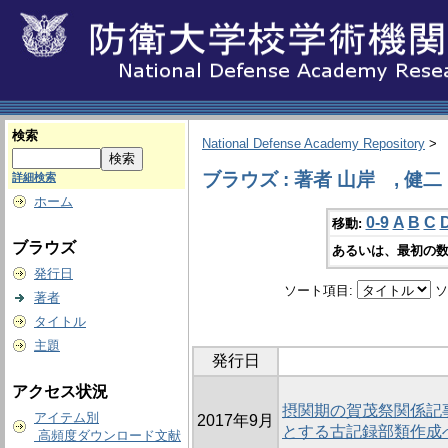
検索
National Defense Academy Repository
>
ブラウズ : 著者 山岸 , 健二
詳細検索
ホーム
0-9
A
B
C
移動:
ブラウズ
あるいは、最初の数
発行日
ソート項目:
ソ
著者
タイトル
主題
発行日
アクセス状況
摂関期の賀茂祭関係記
アイテム別
2017年9月
とする古記録部類作成
高頻度ダウンロード文献