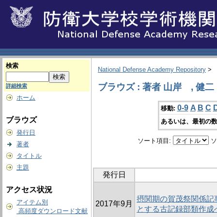
検索
National Defense Academy Repository
>
ブラウズ : 著者 山岸 , 健二
詳細検索
ホーム
0-9
A
B
C
移動:
ブラウズ
あるいは、最初の数
発行日
ソート項目:
ソ
著者
タイトル
主題
発行日
アクセス状況
摂関期の賀茂祭関係記
アイテム別
2017年9月
とする古記録部類作成
高頻度ダウンロード文献