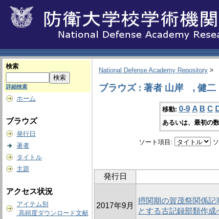
検索
National Defense Academy Repository
>
ブラウズ : 著者 山岸 , 健二
詳細検索
ホーム
0-9
A
B
C
移動:
ブラウズ
あるいは、最初の数
発行日
ソート項目:
ソ
著者
タイトル
主題
発行日
アクセス状況
摂関期の賀茂祭関係記
アイテム別
2017年9月
とする古記録部類作成
高頻度ダウンロード文献