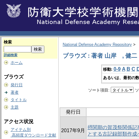
検索
National Defense Academy Repository
>
ブラウズ : 著者 山岸 , 健二
詳細検索
ホーム
0-9
A
B
C
移動:
ブラウズ
あるいは、最初の数
発行日
ソート項目:
ソ
著者
タイトル
主題
発行日
アクセス状況
摂関期の賀茂祭関係記
アイテム別
2017年9月
とする古記録部類作成
高頻度ダウンロード文献