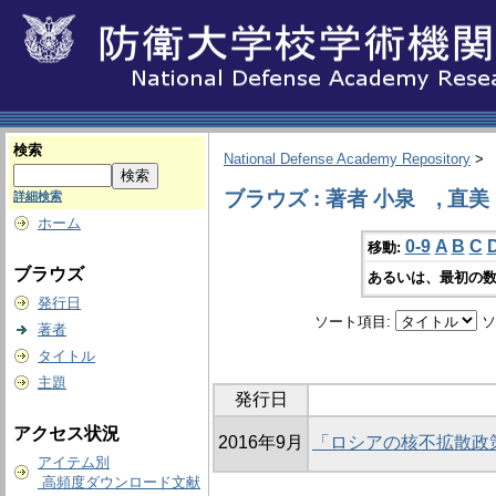
検索
National Defense Academy Repository
>
ブラウズ : 著者 小泉 , 直美
詳細検索
ホーム
0-9
A
B
C
移動:
ブラウズ
あるいは、最初の数
発行日
ソート項目:
ソ
著者
タイトル
主題
発行日
アクセス状況
2016年9月
「ロシアの核不拡散政策：
アイテム別
高頻度ダウンロード文献