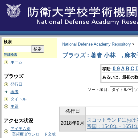
検索
National Defense Academy Repository
>
ブラウズ : 著者 小林 , 麻衣
詳細検索
ホーム
0-9
A
B
C
移動:
ブラウズ
あるいは、最初の数
発行日
ソート項目:
ソ
著者
タイトル
主題
発行日
スコットランドにおけ
アクセス状況
2018年9月
帝国：1540年－1651
アイテム別
高頻度ダウンロード文献