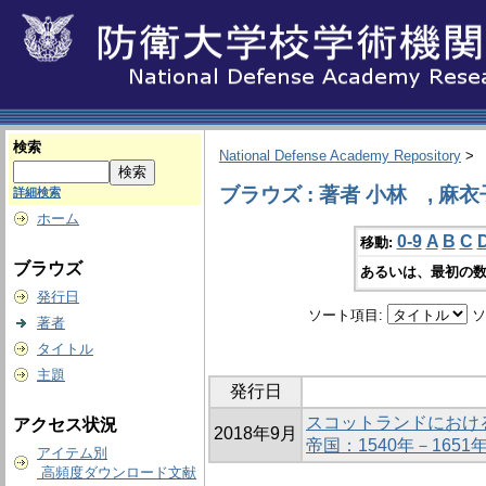
検索
National Defense Academy Repository
>
ブラウズ : 著者 小林 , 麻衣
詳細検索
ホーム
0-9
A
B
C
移動:
ブラウズ
あるいは、最初の数
発行日
ソート項目:
ソ
著者
タイトル
主題
発行日
スコットランドにおけ
アクセス状況
2018年9月
帝国：1540年－1651
アイテム別
高頻度ダウンロード文献