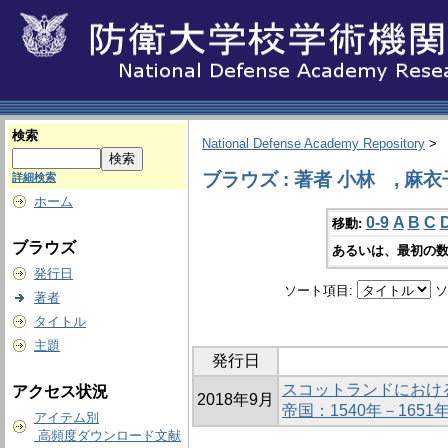
検索
National Defense Academy Repository
>
ブラウズ : 著者 小林 , 麻衣
詳細検索
ホーム
0-9
A
B
C
移動:
ブラウズ
あるいは、最初の数
発行日
ソート項目:
ソ
著者
タイトル
主題
発行日
スコットランドにおけ
アクセス状況
2018年9月
帝国：1540年－1651
アイテム別
高頻度ダウンロード文献