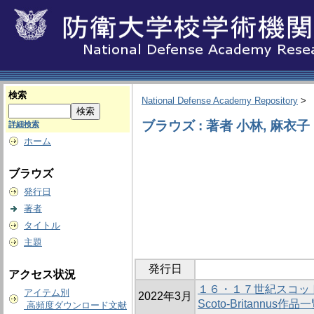
検索
National Defense Academy Repository
>
ブラウズ : 著者 小林, 麻衣子
詳細検索
ホーム
ブラウズ
発行日
著者
タイトル
主題
発行日
アクセス状況
１６・１７世紀スコッ
アイテム別
2022年3月
Scoto-Britannus作品
高頻度ダウンロード文献