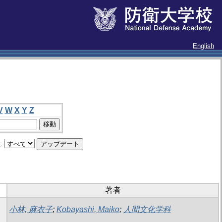
English
V
W
X
Y
Z
:
著者
小林, 麻衣子
;
Kobayashi, Maiko
;
人間文化学科