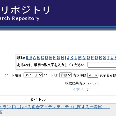
0-9
A
B
C
D
E
F
G
H
I
J
K
L
M
N
O
P
Q
R
S
T
U
移動:
あるいは、最初の数文字を入力してください:
ソート項目:
ソート順:
表示件数
表示著者数
検索結果表示: 2 - 3 / 3
< 前ページ
タイトル
トランドにおける複合アイデンティティに関する一考察 －
一覧ー