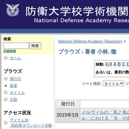
検索
National Defense Academy Repository
>
ブラウズ : 著者 小林, 徹
詳細検索
ホーム
0-9
A
B
C
移動:
ブラウズ
あるいは、最初の数
発行日
ソート項目:
ソ
著者
タイトル
主題
発行日
メルヴィルの「私と私
アクセス状況
2015年3月
ル」における「夫」の
アイテム別
高頻度ダウンロード文献