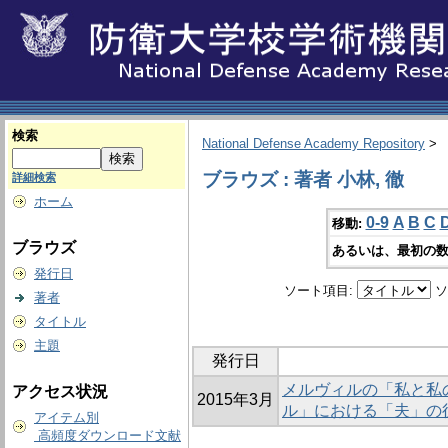
検索
National Defense Academy Repository
>
ブラウズ : 著者 小林, 徹
詳細検索
ホーム
0-9
A
B
C
移動:
ブラウズ
あるいは、最初の数
発行日
ソート項目:
ソ
著者
タイトル
主題
発行日
メルヴィルの「私と私
アクセス状況
2015年3月
ル」における「夫」の
アイテム別
高頻度ダウンロード文献