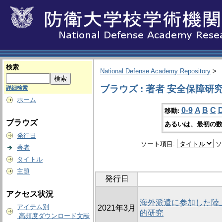
検索
National Defense Academy Repository
>
ブラウズ : 著者 安全保障研
詳細検索
ホーム
0-9
A
B
C
移動:
ブラウズ
あるいは、最初の数
発行日
ソート項目:
ソ
著者
タイトル
主題
発行日
アクセス状況
海外派遣に参加した陸
アイテム別
2021年3月
的研究
高頻度ダウンロード文献