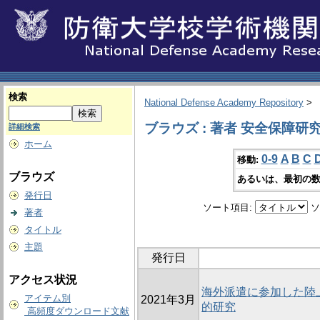
検索
National Defense Academy Repository
>
ブラウズ : 著者 安全保障研
詳細検索
ホーム
0-9
A
B
C
移動:
ブラウズ
あるいは、最初の数
発行日
ソート項目:
ソ
著者
タイトル
主題
発行日
アクセス状況
海外派遣に参加した陸
アイテム別
2021年3月
的研究
高頻度ダウンロード文献