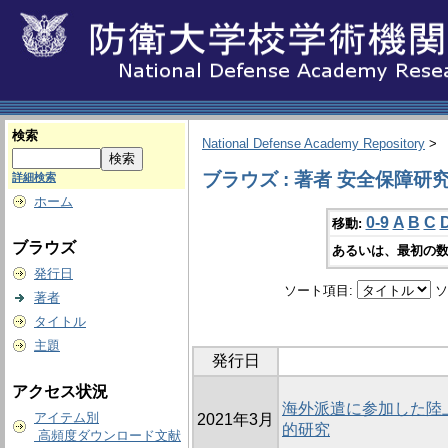
検索
National Defense Academy Repository
>
ブラウズ : 著者 安全保障研
詳細検索
ホーム
0-9
A
B
C
移動:
ブラウズ
あるいは、最初の数
発行日
ソート項目:
ソ
著者
タイトル
主題
発行日
アクセス状況
海外派遣に参加した陸
アイテム別
2021年3月
的研究
高頻度ダウンロード文献