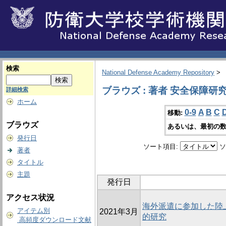
検索
National Defense Academy Repository
>
ブラウズ : 著者 安全保障研
詳細検索
ホーム
0-9
A
B
C
移動:
ブラウズ
あるいは、最初の数
発行日
ソート項目:
ソ
著者
タイトル
主題
発行日
アクセス状況
海外派遣に参加した陸
アイテム別
2021年3月
的研究
高頻度ダウンロード文献