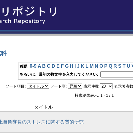
究科
0-9
A
B
C
D
E
F
G
H
I
J
K
L
M
N
O
P
Q
R
S
T
U
移動:
あるいは、最初の数文字を入力してください:
ソート項目:
ソート順:
表示件数
表示著者数
検索結果表示: 1 - 1 / 1
タイトル
上自衛隊員のストレスに関する質的研究