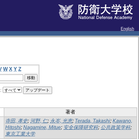
English
V
W
X
Y
Z
:
著者
寺田, 孝史
;
河野, 仁
;
永岑, 光恵
;
Terada, Takashi
;
Kawano,
Hitoshi
;
Nagamine, Mitue
;
安全保障研究科
;
公共政策学科
;
東京工業大学