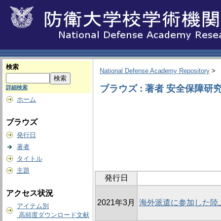
検索
National Defense Academy Repository
>
ブラウズ : 著者 安全保障研
詳細検索
ホーム
ブラウズ
発行日
著者
タイトル
主題
発行日
アクセス状況
2021年3月
海外派遣に参加した陸
アイテム別
高頻度ダウンロード文献