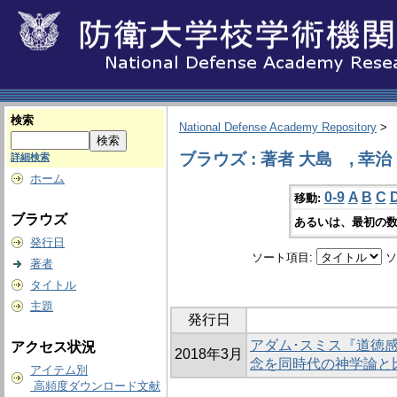
検索
National Defense Academy Repository
>
ブラウズ : 著者 大島 , 幸治
詳細検索
ホーム
0-9
A
B
C
移動:
ブラウズ
あるいは、最初の数
発行日
ソート項目:
ソ
著者
タイトル
主題
発行日
アダム･スミス『道徳感
アクセス状況
2018年3月
念を同時代の神学論と
アイテム別
高頻度ダウンロード文献