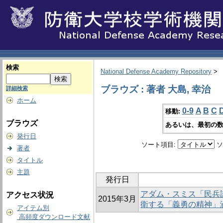
検索
National Defense Academy Repository
>
ブラウズ : 著者 大島, 幸治
詳細検索
ホーム
0-9
A
B
C
移動:
ブラウズ
あるいは、最初の数
発行日
ソート項目:
ソ
著者
タイトル
主題
発行日
アダム・スミス「民兵
アクセス状況
2015年3月
衛する「義勇の精神」
アイテム別
高頻度ダウンロード文献