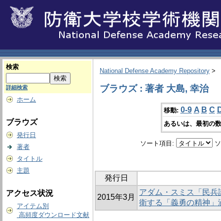
検索
National Defense Academy Repository
>
ブラウズ : 著者 大島, 幸治
詳細検索
ホーム
0-9
A
B
C
移動:
ブラウズ
あるいは、最初の数
発行日
ソート項目:
ソ
著者
タイトル
主題
発行日
アダム・スミス「民兵
アクセス状況
2015年3月
衛する「義勇の精神」
アイテム別
高頻度ダウンロード文献