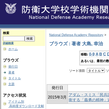
検索
National Defense Academy Repository
>
ブラウズ : 著者 大島, 幸治
詳細検索
ホーム
0-9
A
B
C
移動:
ブラウズ
あるいは、最初の数
発行日
ソート項目:
ソ
著者
タイトル
主題
発行日
アダム・スミス「民兵
アクセス状況
2015年3月
衛する「義勇の精神」
アイテム別
高頻度ダウンロード文献