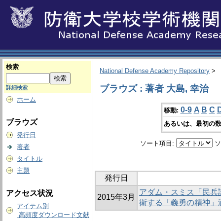
検索
National Defense Academy Repository
>
ブラウズ : 著者 大島, 幸治
詳細検索
ホーム
0-9
A
B
C
移動:
ブラウズ
あるいは、最初の数
発行日
ソート項目:
ソ
著者
タイトル
主題
発行日
アダム・スミス「民兵
アクセス状況
2015年3月
衛する「義勇の精神」
アイテム別
高頻度ダウンロード文献