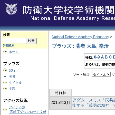
検索
National Defense Academy Repository
>
ブラウズ : 著者 大島, 幸治
詳細検索
ホーム
0-9
A
B
C
移動:
ブラウズ
あるいは、最初の数
発行日
ソート項目:
ソ
著者
タイトル
主題
発行日
アダム・スミス「民兵
アクセス状況
2015年3月
衛する「義勇の精神」
アイテム別
高頻度ダウンロード文献