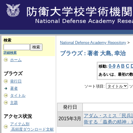
検索
National Defense Academy Repository
>
ブラウズ : 著者 大島, 幸治
詳細検索
ホーム
0-9
A
B
C
移動:
ブラウズ
あるいは、最初の数
発行日
ソート項目:
ソ
著者
タイトル
主題
発行日
アダム・スミス「民兵
アクセス状況
2015年3月
衛する「義勇の精神」
アイテム別
高頻度ダウンロード文献