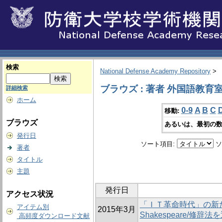
検索
National Defense Academy Repository
>
ブラウズ : 著者 外国語教育
詳細検索
ホーム
0-9
A
B
C
移動:
ブラウズ
あるいは、最初の数
発行日
ソート項目:
ソ
著者
タイトル
主題
発行日
アクセス状況
「ＩＴ革命時代」の新
アイテム別
2015年3月
Shakespeare/修
高頻度ダウンロード文献