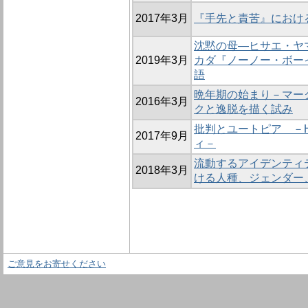
2017年3月
『手先と責苦』におけ
沈黙の母―ヒサエ・ヤ
2019年3月
カダ『ノーノー・ボー
語
晩年期の始まり－マー
2016年3月
クと逸脱を描く試み
批判とユートピア －
2017年9月
ィ－
流動するアイデンティティ 
2018年3月
ける人種、ジェンダー
ご意見をお寄せください