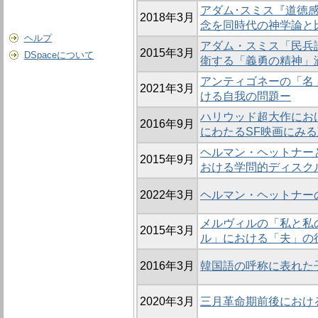
アダム･スミス『道徳感
2018年3月
念を同時代の神学論と
ヘルプ
アダム・スミス「民兵
2015年3月
DSpaceについて
衛する「義勇の精神」
アンティゴネーの「名
2021年3月
ける自我の問題ー
ハリウッド超大作にお
2016年9月
にわたるSF映画にみ
ヘルマン・ヘットナー
2015年9月
おける学問的ディスク
2022年3月
ヘルマン・ヘットナー
メルヴィルの「私と私
2015年3月
ル」における「夫」の
2016年3月
韓国語の呼称に表れた
2020年3月
三月革命期前後におけ