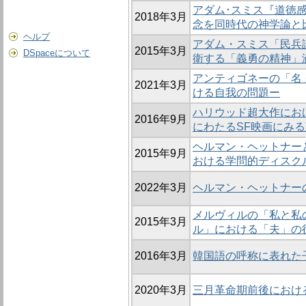
アダム･スミス『道徳感
2018年3月
念を同時代の神学論と
ヘルプ
アダム・スミス「民兵
2015年3月
DSpaceについて
衛する「義勇の精神」
アンティゴネーの「名
2021年3月
ける自我の問題ー
ハリウッド超大作にお
2016年9月
にわたるSF映画にみ
ヘルマン・ヘットナー
2015年9月
おける学問的ディスク
2022年3月
ヘルマン・ヘットナー
メルヴィルの「私と私
2015年3月
ル」における「夫」の
2016年3月
韓国語の呼称に表れた
2020年3月
三月革命期前後におけ