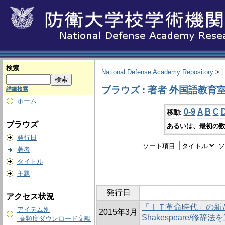
検索
National Defense Academy Repository
>
ブラウズ : 著者 外国語教育
詳細検索
ホーム
0-9
A
B
C
移動:
ブラウズ
あるいは、最初の数
発行日
ソート項目:
ソ
著者
タイトル
主題
発行日
アクセス状況
「ＩＴ革命時代」の新
アイテム別
2015年3月
Shakespeare/修
高頻度ダウンロード文献