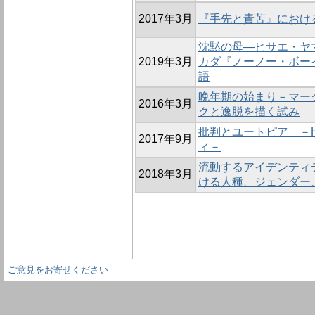
2017年3月
『手先と責苦』におけ
沈黙の母―ヒサエ・ヤ
2019年3月
カダ『ノーノー・ボー
語
晩年期の始まり－マー
2016年3月
クと逸脱を描く試み
批判とユートピア －
2017年9月
ィ－
流動するアイデンティティ 
2018年3月
ける人種、ジェンダー
ご意見をお寄せください