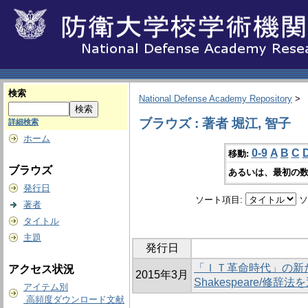
検索
National Defense Academy Repository
>
ブラウズ : 著者 堀江, 智子
詳細検索
ホーム
0-9
A
B
C
移動:
ブラウズ
あるいは、最初の数
発行日
ソート項目:
ソ
著者
タイトル
主題
発行日
「ＩＴ革命時代」の新
アクセス状況
2015年3月
Shakespeare/修
アイテム別
高頻度ダウンロード文献