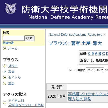
検索
National Defense Academy Repository
>
ブラウズ : 著者 土屋, 雅大
詳細検索
ホーム
0-9
A
B
C
移動:
ブラウズ
あるいは、最初の数
発行日
ソート項目:
ソ
著者
タイトル
主題
発行日
高感度プロテオミクス
アクセス状況
2020年9月
理方法の開発
アイテム別
高頻度ダウンロード文献