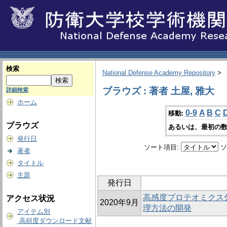
検索
National Defense Academy Repository
>
ブラウズ : 著者 土屋, 雅大
詳細検索
ホーム
0-9
A
B
C
移動:
ブラウズ
あるいは、最初の数
発行日
ソート項目:
ソ
著者
タイトル
主題
発行日
高感度プロテオミクス
アクセス状況
2020年9月
理方法の開発
アイテム別
高頻度ダウンロード文献