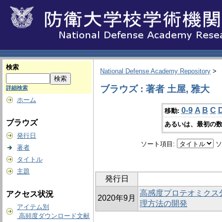
検索
National Defense Academy Repository
>
ブラウズ : 著者 土屋, 雅大
詳細検索
ホーム
0-9
A
B
C
移動:
ブラウズ
あるいは、最初の数
発行日
ソート項目:
ソ
著者
タイトル
主題
発行日
高感度プロテオミクス
アクセス状況
2020年9月
理方法の開発
アイテム別
高頻度ダウンロード文献