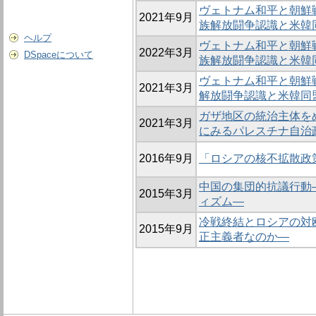
ヴェトナム和平と朝鮮
2021年9月
族解放闘争認識と米韓
ヘルプ
ヴェトナム和平と朝鮮
2022年3月
DSpaceについて
族解放闘争認識と米
ヴェトナム和平と朝鮮
2021年3月
解放闘争認識と米韓同
ガザ地区の統治主体を
2021年3月
にみるパレスチナ自治
2016年9月
「ロシアの核不拡散政策：
中国の集団的抗議行動
2015年3月
ィズム―
冷戦終結とロシアの対
2015年9月
正主義者なのか―