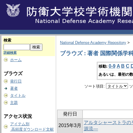
検索
National Defense Academy Repository
>
ブラウズ : 著者 国際関係学
詳細検索
ホーム
0-9
A
B
C
移動:
ブラウズ
あるいは、最初の数
発行日
ソート項目:
ソ
著者
タイトル
主題
発行日
アクセス状況
アルタシャーストラの
アイテム別
2015年3月
源流―
高頻度ダウンロード文献