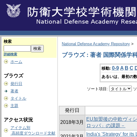
検索
National Defense Academy Repository
>
ブラウズ : 著者 国際関係学
詳細検索
ホーム
0-9
A
B
C
移動:
ブラウズ
あるいは、最初の数
発行日
ソート項目:
ソ
著者
タイトル
主題
発行日
EU加盟後の中欧ヴィ
アクセス状況
2018年3月
ロッパ」の課題－
アイテム別
高頻度ダウンロード文献
India's 'Strategy' for it
2021年3月