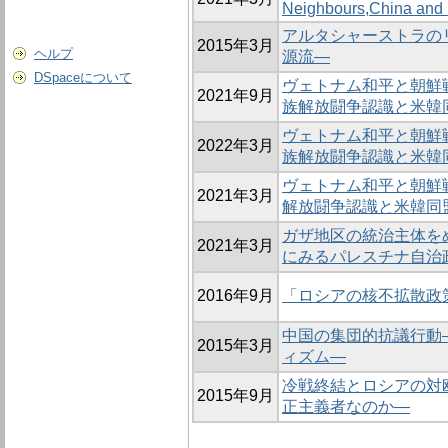
Neighbours,China and 
アルタシャーストラの
2015年3月
ヘルプ
源流―
DSpaceについて
ヴェトナム和平と朝鮮
2021年9月
族解放闘争認識と米韓
ヴェトナム和平と朝鮮
2022年3月
族解放闘争認識と米
ヴェトナム和平と朝鮮
2021年3月
解放闘争認識と米韓同
ガザ地区の統治主体を
2021年3月
にみるパレスチナ自治
2016年9月
「ロシアの核不拡散政策：
中国の集団的抗議行動
2015年3月
ィズム―
冷戦終結とロシアの対
2015年9月
正主義者なのか―