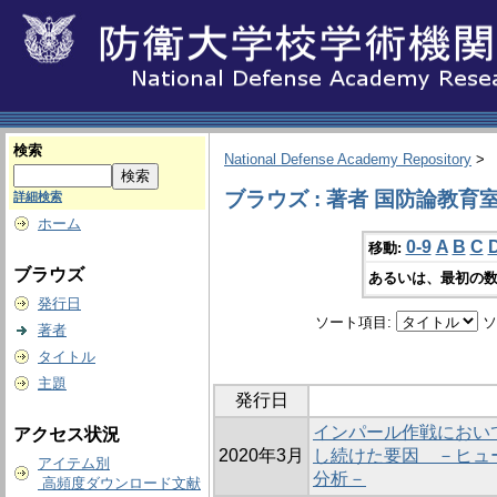
検索
National Defense Academy Repository
>
ブラウズ : 著者 国防論教育
詳細検索
ホーム
0-9
A
B
C
移動:
ブラウズ
あるいは、最初の数
発行日
ソート項目:
ソ
著者
タイトル
主題
発行日
インパール作戦におい
アクセス状況
2020年3月
し続けた要因 －ヒュ
アイテム別
分析－
高頻度ダウンロード文献