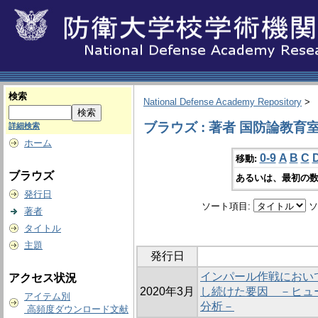
検索
National Defense Academy Repository
>
ブラウズ : 著者 国防論教育
詳細検索
ホーム
0-9
A
B
C
移動:
ブラウズ
あるいは、最初の数
発行日
ソート項目:
ソ
著者
タイトル
主題
発行日
インパール作戦におい
アクセス状況
2020年3月
し続けた要因 －ヒュ
アイテム別
分析－
高頻度ダウンロード文献