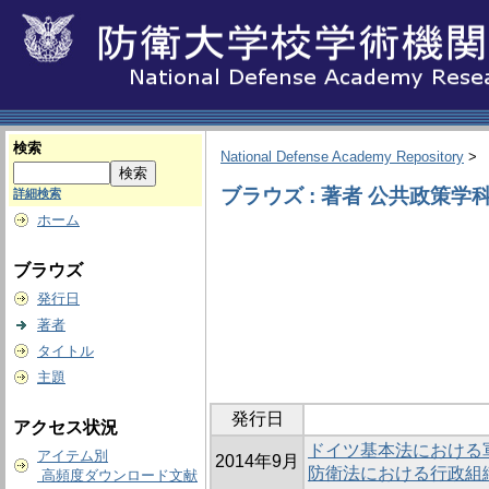
検索
National Defense Academy Repository
>
ブラウズ : 著者 公共政策学
詳細検索
ホーム
ブラウズ
発行日
著者
タイトル
主題
発行日
アクセス状況
ドイツ基本法における軍防
アイテム別
2014年9月
防衛法における行政組
高頻度ダウンロード文献