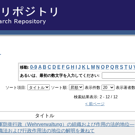
科
0-9
A
B
C
D
E
F
G
H
I
J
K
L
M
N
O
P
Q
R
S
T
U
移動:
あるいは、最初の数文字を入力してください:
ソート項目:
ソート順:
表示件数
表示著者数
検索結果表示: 2 - 12 / 12
< 前ページ
タイトル
衛行政（Wehrverwaltung）の組織および作用の法的地位―
織法および行政作用法の地位の解明を兼ねて