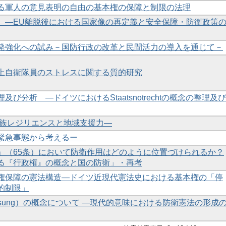
る軍人の意見表明の自由の基本権の保障と制限の法理
 ―EU離脱後における国家像の再定義と安全保障・防衛政策
発強化への試み－国防行政の改革と民間活力の導入を通じて－
上自衛隊員のストレスに関する質的研究
び分析 ―ドイツにおけるStaatsnotrechtの概念の整理及び
家族レジリエンスと地域支援力―
度緊急事態から考えるー
」（65条）において防衛作用はどのように位置づけられるか？
る『行政権』の概念と国の防衛」・再考
権保障の憲法構造―ドイツ近現代憲法史における基本権の「停
的制限」
fassung）の概念について ―現代的意味における防衛憲法の形成