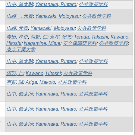
山中, 倫太郎
;
Yamanaka, Rintaro
;
公共政策学科
の
山崎 , 元泰
;
Yamazaki, Motoyasu
;
公共政策学科
山崎, 元泰
;
Yamazaki, Motoyasu
;
公共政策学科
寺田, 孝史
;
河野, 仁
;
永岑, 光恵
;
Terada, Takashi
;
Kawano,
Hitoshi
;
Nagamine, Mitue
;
安全保障研究科
;
公共政策学科
;
東京工業大学
山中, 倫太郎
;
Yamanaka, Rintaro
;
公共政策学科
河野, 仁
;
Kawano, Hitoshi
;
公共政策学科
有賀, 誠
;
Ariga, Makoto
;
公共政策学科
山中, 倫太郎
;
Yamanaka, Rintaro
;
公共政策学科
山中, 倫太郎
;
Yamanaka, Rintaro
;
公共政策学科
の
山中, 倫太郎
;
Yamanaka, Rintaro
;
公共政策学科