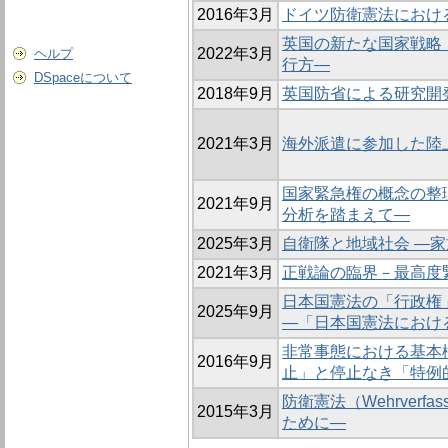
2016年3月
ドイツ防衛憲法におけ
英国の新たな国家戦略
2022年3月
ヘルプ
行方―
DSpaceについて
2018年9月
英国防省による研究開
2021年3月
海外派遣に参加した陸
国家緊急権の概念の整理及
2021年9月
分析を踏まえて―
2025年3月
自衛隊と地域社会 ―
2021年3月
正戦論の臨界－最高
日本国憲法の「行政権
2025年9月
―「日本国憲法におけ
非常事態における基本
2016年9月
止」と停止なき「特例
防衛憲法（Wehrver
2015年3月
ために―