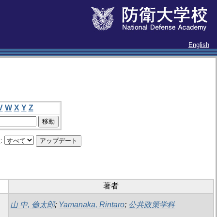
English
V
W
X
Y
Z
:
著者
山 中, 倫太郎
;
Yamanaka, Rintaro
;
公共政策学科