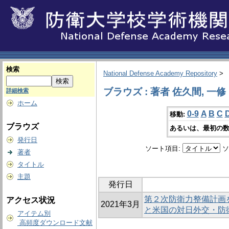
検索
National Defense Academy Repository
>
ブラウズ : 著者 佐久間, 一修
詳細検索
ホーム
0-9
A
B
C
移動:
ブラウズ
あるいは、最初の数
発行日
ソート項目:
ソ
著者
タイトル
主題
発行日
第２次防衛力整備計画
アクセス状況
2021年3月
と米国の対日外交・防
アイテム別
高頻度ダウンロード文献