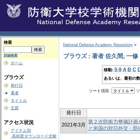
検索
National Defense Academy Repository
>
ブラウズ : 著者 佐久間, 一修
詳細検索
ホーム
0-9
A
B
C
移動:
ブラウズ
あるいは、最初の数
発行日
ソート項目:
ソ
著者
タイトル
主題
発行日
第２次防衛力整備計画
アクセス状況
2021年3月
と米国の対日外交・防
アイテム別
高頻度ダウンロード文献