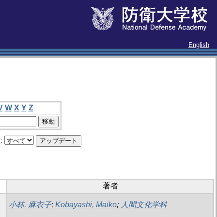
English
V
W
X
Y
Z
:
著者
小林, 麻衣子
;
Kobayashi, Maiko
;
人間文化学科