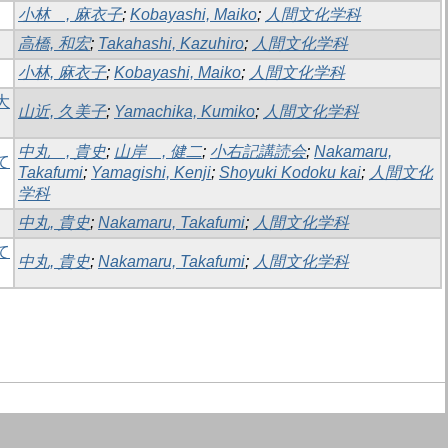
小林 , 麻衣子
;
Kobayashi, Maiko
;
人間文化学科
高橋, 和宏
;
Takahashi, Kazuhiro
;
人間文化学科
小林, 麻衣子
;
Kobayashi, Maiko
;
人間文化学科
大
山近, 久美子
;
Yamachika, Kumiko
;
人間文化学科
中丸 , 貴史
;
山岸 , 健二
;
小右記講読会
;
Nakamaru,
て
Takafumi
;
Yamagishi, Kenji
;
Shoyuki Kodoku kai
;
人間文化
学科
中丸, 貴史
;
Nakamaru, Takafumi
;
人間文化学科
て
中丸, 貴史
;
Nakamaru, Takafumi
;
人間文化学科