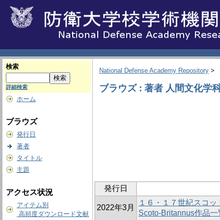
検索
National Defense Academy Repository
>
ブラウズ : 著者 人間文化学
詳細検索
ホーム
ブラウズ
発行日
著者
タイトル
主題
発行日
アクセス状況
１６・１７世紀スコッ
アイテム別
2022年3月
Scoto-Britannus作品
高頻度ダウンロード文献