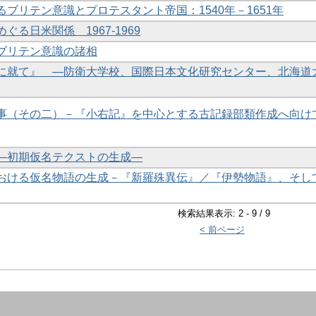
ブリテン意識とプロテスタント帝国：1540年－1651年
る日米関係 1967-1969
ブリテン意識の諸相
に就て』 —防衛大学校、国際日本文化研究センター、北海道
事（その二）－『小右記』を中心とする古記録部類作成へ向け
―初期仮名テクストの生成―
おける仮名物語の生成－『新羅殊異伝』／『伊勢物語』、そし
検索結果表示: 2 - 9 / 9
< 前ページ