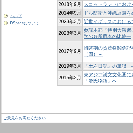
2018年9月
スコットランドにおける
2014年9月
ドル防衛と沖縄返還をめぐ
ヘルプ
2023年3月
近世イギリスにおける
DSpaceについて
参謀本部『特別大演習
2023年3月
学の各所蔵本の比較—
摂関期の賀茂祭関係記
2017年9月
（四）－
2019年3月
『土左日記』の筆談 
東アジア漢文文化圏に
2015年3月
『源氏物語』へ－
ご意見をお寄せください