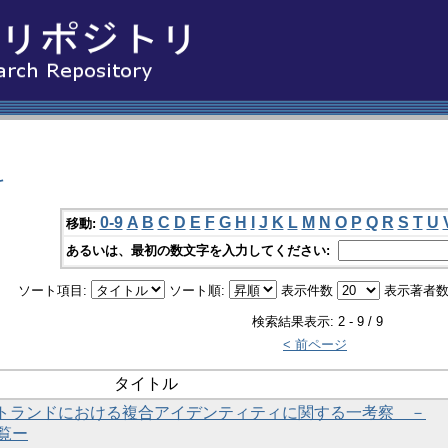
科
0-9
A
B
C
D
E
F
G
H
I
J
K
L
M
N
O
P
Q
R
S
T
U
移動:
あるいは、最初の数文字を入力してください:
ソート項目:
ソート順:
表示件数
表示著者数
検索結果表示: 2 - 9 / 9
< 前ページ
タイトル
トランドにおける複合アイデンティティに関する一考察 －
一覧ー