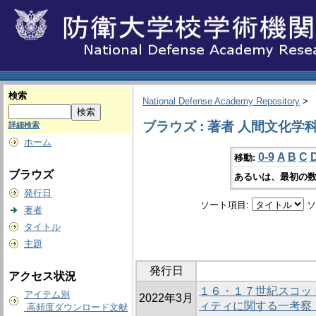
検索
National Defense Academy Repository
>
ブラウズ : 著者 人間文化学
詳細検索
ホーム
0-9
A
B
C
移動:
ブラウズ
あるいは、最初の数
発行日
ソート項目:
ソ
著者
タイトル
主題
発行日
アクセス状況
１６・１７世紀スコッ
アイテム別
2022年3月
ィティに関する一考察 －S
高頻度ダウンロード文献