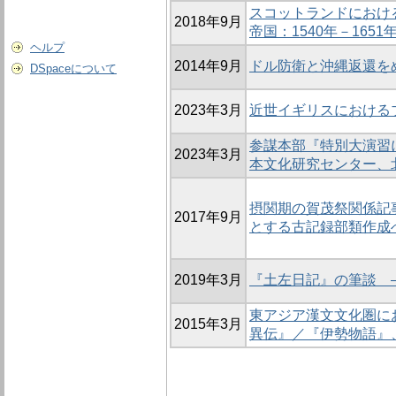
スコットランドにおけ
2018年9月
帝国：1540年－1651
ヘルプ
2014年9月
ドル防衛と沖縄返還をめぐ
DSpaceについて
2023年3月
近世イギリスにおける
参謀本部『特別大演習
2023年3月
本文化研究センター、
摂関期の賀茂祭関係記
2017年9月
とする古記録部類作成
2019年3月
『土左日記』の筆談 
東アジア漢文文化圏に
2015年3月
異伝』／『伊勢物語』