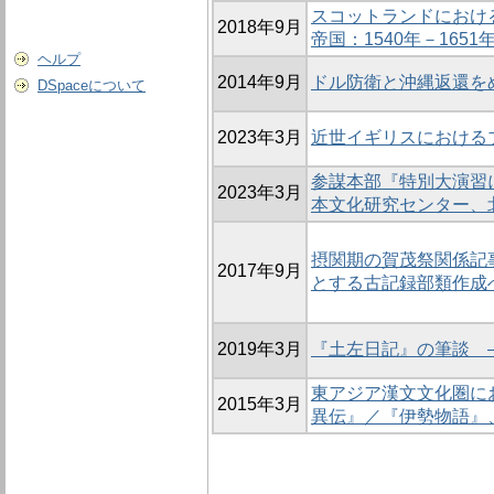
スコットランドにおけ
2018年9月
帝国：1540年－1651
ヘルプ
2014年9月
ドル防衛と沖縄返還をめぐ
DSpaceについて
2023年3月
近世イギリスにおける
参謀本部『特別大演習
2023年3月
本文化研究センター、
摂関期の賀茂祭関係記
2017年9月
とする古記録部類作成
2019年3月
『土左日記』の筆談 
東アジア漢文文化圏に
2015年3月
異伝』／『伊勢物語』