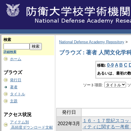
検索
National Defense Academy Repository
>
ブラウズ : 著者 人間文化学
詳細検索
ホーム
0-9
A
B
C
移動:
ブラウズ
あるいは、最初の数
発行日
ソート項目:
ソ
著者
タイトル
主題
発行日
アクセス状況
１６・１７世紀スコッ
アイテム別
2022年3月
ィティに関する一考察 －S
高頻度ダウンロード文献