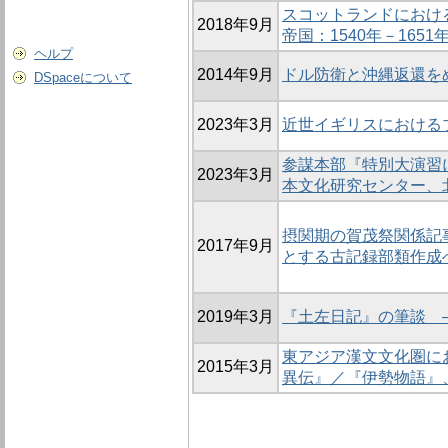
スコットランドにおけ
2018年9月
帝国：1540年－1651
ヘルプ
2014年9月
ドル防衛と沖縄返還をめぐ
DSpaceについて
2023年3月
近世イギリスにおける
参謀本部『特別大演習
2023年3月
本文化研究センター、
摂関期の賀茂祭関係記
2017年9月
とする古記録部類作成
2019年3月
『土左日記』の筆談 
東アジア漢文文化圏に
2015年3月
異伝』／『伊勢物語』