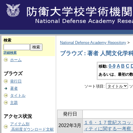
検索
National Defense Academy Repository
>
ブラウズ : 著者 人間文化学
詳細検索
ホーム
0-9
A
B
C
移動:
ブラウズ
あるいは、最初の数
発行日
ソート項目:
ソ
著者
タイトル
主題
発行日
アクセス状況
１６・１７世紀スコッ
アイテム別
2022年3月
ィティに関する一考察 －S
高頻度ダウンロード文献