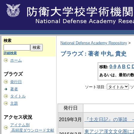
検索
National Defense Academy Repository
>
ブラウズ : 著者 中丸, 貴史
詳細検索
ホーム
0-9
A
B
C
移動:
ブラウズ
あるいは、最初の数
発行日
ソート項目:
ソ
著者
タイトル
主題
発行日
アクセス状況
2019年3月
『土左日記』の筆談 
アイテム別
高頻度ダウンロード文献
東アジア漢文文化圏に