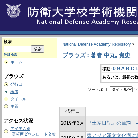
検索
National Defense Academy Repository
>
ブラウズ : 著者 中丸, 貴史
詳細検索
ホーム
0-9
A
B
C
移動:
ブラウズ
あるいは、最初の数
発行日
ソート項目:
ソ
著者
タイトル
主題
発行日
アクセス状況
2019年3月
『土左日記』の筆談 
アイテム別
高頻度ダウンロード文献
東アジア漢文文化圏に