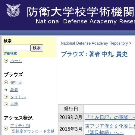
検索
National Defense Academy Repository
>
ブラウズ : 著者 中丸, 貴史
詳細検索
ホーム
ブラウズ
発行日
著者
タイトル
主題
発行日
2019年3月
『土左日記』の筆談 
アクセス状況
アイテム別
東アジア漢文文化圏に
2015年3月
高頻度ダウンロード文献
『源氏物語』へ－