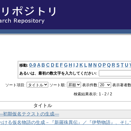
0-9
A
B
C
D
E
F
G
H
I
J
K
L
M
N
O
P
Q
R
S
T
U
移動:
あるいは、最初の数文字を入力してください:
ソート項目:
ソート順:
表示件数
表示著者数
検索結果表示: 1 - 2 / 2
タイトル
―初期仮名テクストの生成―
おける仮名物語の生成－『新羅殊異伝』／『伊勢物語』、そし