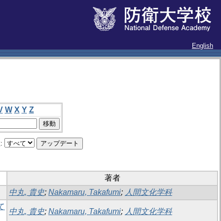
English
V
W
X
Y
Z
:
著者
中丸, 貴史
;
Nakamaru, Takafumi
;
人間文化学科
て
中丸, 貴史
;
Nakamaru, Takafumi
;
人間文化学科