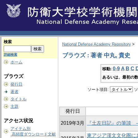
検索
National Defense Academy Repository
>
ブラウズ : 著者 中丸, 貴史
詳細検索
ホーム
0-9
A
B
C
移動:
ブラウズ
あるいは、最初の数
発行日
ソート項目:
ソ
著者
タイトル
主題
発行日
アクセス状況
2019年3月
『土左日記』の筆談 
アイテム別
高頻度ダウンロード文献
東アジア漢文文化圏に