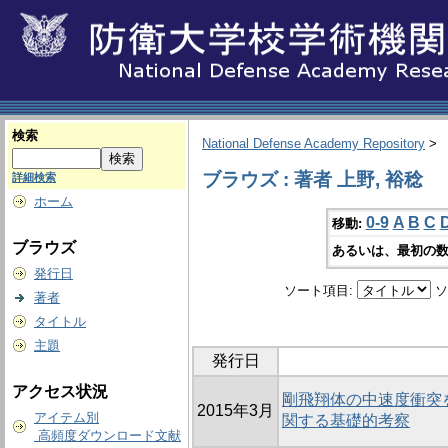
検索
National Defense Academy Repository
>
ブラウズ : 著者 上野, 裕稔
詳細検索
ホーム
0-9
A
B
C
移動:
ブラウズ
あるいは、最初の数
発行日
ソート項目:
ソ
著者
タイトル
主題
発行日
アクセス状況
剛飛翔体の中速度衝突
2015年3月
アイテム別
関する基礎的考察
高頻度ダウンロード文献