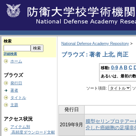
検索
National Defense Academy Repository
>
ブラウズ : 著者 上北, 尚正
詳細検索
ホーム
0-9
A
B
C
移動:
ブラウズ
あるいは、最初の数
発行日
ソート項目:
ソ
著者
タイトル
主題
発行日
アクセス状況
膜型セリンプロテアーゼM
2019年9月
アイテム別
介した癌細胞の足場非
高頻度ダウンロード文献