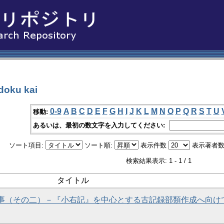
oku kai
0-9
A
B
C
D
E
F
G
H
I
J
K
L
M
N
O
P
Q
R
S
T
U
移動:
あるいは、最初の数文字を入力してください:
ソート項目:
ソート順:
表示件数
表示著者数
検索結果表示: 1 - 1 / 1
タイトル
事（その二）－『小右記』を中心とする古記録部類作成へ向け