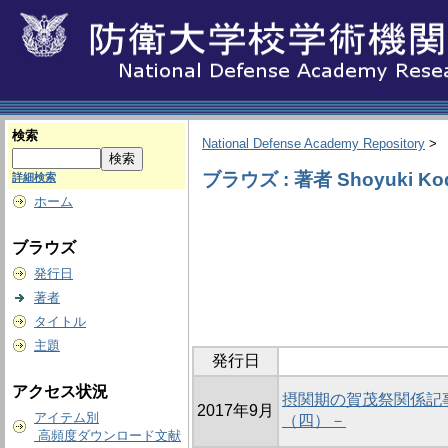
検索
National Defense Academy Repository
>
ブラウズ : 著者 Shoyuki Kod
詳細検索
ホーム
ブラウズ
発行日
著者
タイトル
主題
発行日
アクセス状況
摂関期の賀茂祭関係記
2017年9月
アイテム別
（四）－
高頻度ダウンロード文献