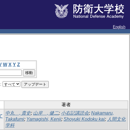
English
V
W
X
Y
Z
:
著者
中丸 , 貴史
;
山岸 , 健二
;
小右記講読会
;
Nakamaru,
て
Takafumi
;
Yamagishi, Kenji
;
Shoyuki Kodoku kai
;
人間文化
学科