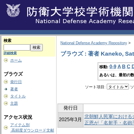
検索
National Defense Academy Repository
>
ブラウズ : 著者 Kaneko, Sat
詳細検索
ホーム
0-9
A
B
C
移動:
ブラウズ
あるいは、最初の数
発行日
ソート項目:
ソ
著者
タイトル
主題
発行日
北朝鮮人民軍における
アクセス状況
2025年3月
正恩が「名射手・名砲
アイテム別
高頻度ダウンロード文献