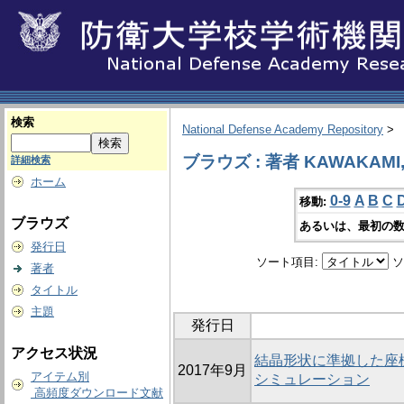
検索
National Defense Academy Repository
>
ブラウズ : 著者 KAWAKAMI, 
詳細検索
ホーム
0-9
A
B
C
移動:
ブラウズ
あるいは、最初の数
発行日
ソート項目:
ソ
著者
タイトル
主題
発行日
アクセス状況
結晶形状に準拠した座
2017年9月
アイテム別
シミュレーション
高頻度ダウンロード文献