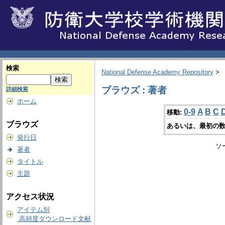
検索
National Defense Academy Repository
>
ブラウズ : 著者
詳細検索
ホーム
0-9
A
B
C
移動:
ブラウズ
あるいは、最初の数
発行日
ソ
著者
タイトル
主題
アクセス状況
アイテム別
高頻度ダウンロード文献